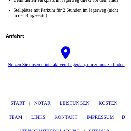
Be­hin­der­ten-Parkplatz im Jägerweg direkt vor dem Haus
Stellplätze mit Park­uhr für 2 Stunden im Jägerweg (nicht
in der Burgseestr.)
Anfahrt
Nutzen Sie unseren interaktiven La­ge­plan, um zu uns zu finden
START
|
NOTAR
|
LEISTUNGEN
|
KOSTEN
|
TEAM
|
LINKS
|
KONTAKT
|
IMPRESSUM
|
D