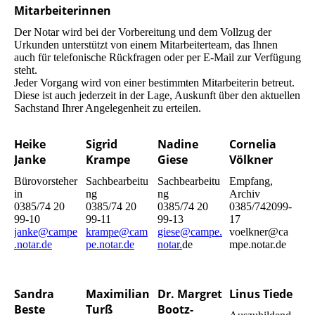
Mitarbeiterinnen
Der Notar wird bei der Vorbereitung und dem Vollzug der
Urkunden unterstützt von einem Mitarbeiterteam, das Ihnen
auch für telefonische Rückfragen oder per E-Mail zur Verfügung
steht.
Jeder Vorgang wird von einer bestimmten Mitarbeiterin betreut.
Diese ist auch jederzeit in der Lage, Auskunft über den aktuellen
Sachstand Ihrer Angelegenheit zu erteilen.
Heike
Sigrid
Nadine
Cornelia
Janke
Krampe
Giese
Völkner
Bürovorsteher
Sachbearbeitu
Sachbearbeitu
Empfang,
in
ng
ng
Archiv
0385/74 20
0385/74 20
0385/74 20
0385/742099-
99-10
99-11
99-13
17
janke@campe
krampe@cam
giese@campe.
voelkner@ca
.notar.de
pe.notar.de
notar.
de
mpe.notar.de
Sandra
Maximilian
Dr. Margret
Linus Tiede
Beste
Turß
Bootz-