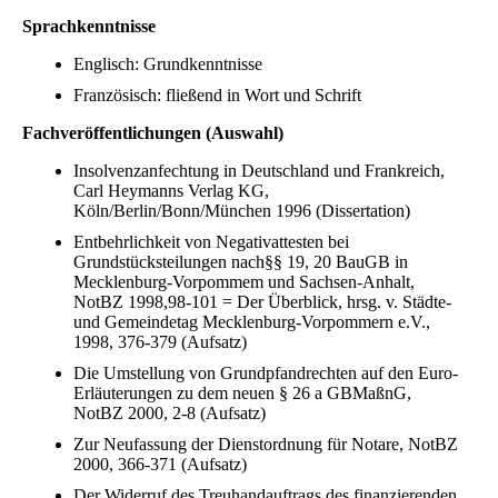
Sprachkenntnisse
Englisch: Grundkenntnisse
Französisch: fließend in Wort und Schrift
Fachveröffentlichungen (Auswahl)
Insolvenzanfechtung in Deutschland und Frankreich,
Carl Heymanns Verlag KG,
Köln/Berlin/Bonn/München 1996 (Dissertation)
Entbehrlichkeit von Negativattesten bei
Grundstücksteilungen nach§§ 19, 20 BauGB in
Mecklenburg-Vorpommem und Sachsen-Anhalt,
NotBZ 1998,98-101 = Der Überblick, hrsg. v. Städte-
und Gemeinde­tag Mecklenburg-Vorpommern e.V.,
1998, 376-379 (Aufsatz)
Die Umstellung von Grundpfandrechten auf den Euro-
Erläuterungen zu dem neuen § 26 a GBMaßnG,
NotBZ 2000, 2-8 (Aufsatz)
Zur Neufassung der Dienstordnung für Notare, NotBZ
2000, 366-371 (Aufsatz)
Der Widerruf des Treuhandauftrags des finanzierenden