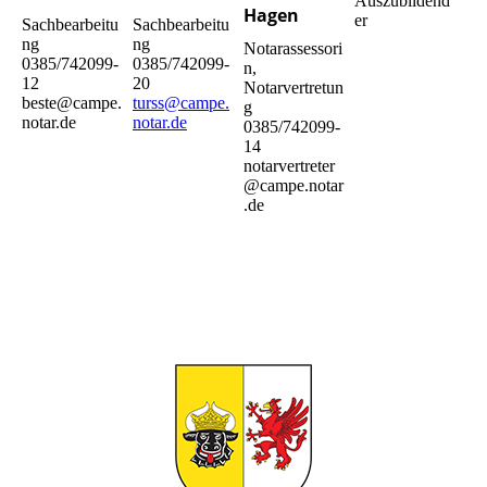
Auszubildend
Hagen
er
Sachbearbeitu
Sachbearbeitu
ng
ng
Notarassessori
0385/742099-
0385/742099-
n,
12
20
Notarvertretun
beste@campe.
turss@campe.
g
notar.de
notar.de
0385/742099-
14
notarvertreter
@campe.notar
.de