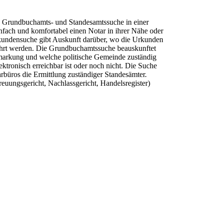
-, Grundbuchamts- und Standes­amts­suche in einer
nfach und komfortabel einen Notar in ihrer Nähe oder
rkundensuche gibt Auskunft darüber, wo die Urkunden
rt werden. Die Grund­buch­amts­suche beauskunftet
markung und welche politische Gemeinde zuständig
ektronisch erreichbar ist oder noch nicht. Die Suche
büros die Ermittlung zuständiger Standesämter.
reuungsgericht, Nachlassgericht, Handelsregister)