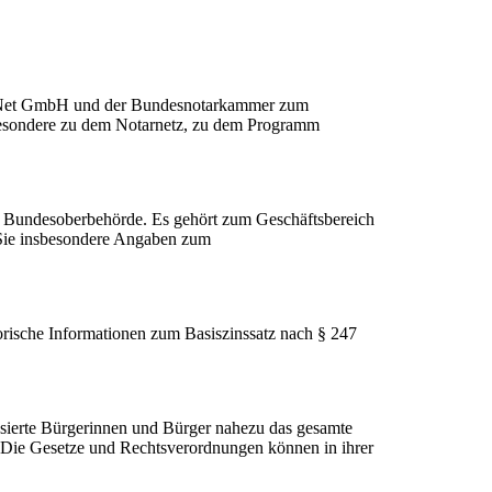
tarNet GmbH und der Bundesnotarkammer zum
besondere zu dem Notarnetz, zu dem Programm
ige Bundesoberbehörde. Es gehört zum Geschäftsbereich
 Sie insbesondere Angaben zum
orische Informationen zum Basiszinssatz nach § 247
ressierte Bürgerinnen und Bürger nahezu das gesamte
. Die Gesetze und Rechts­verord­nungen können in ihrer