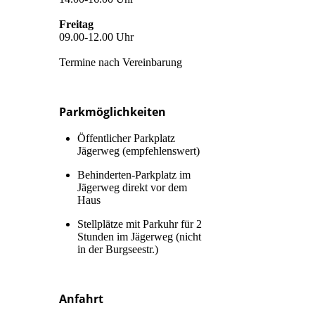
Freitag
09.00-12.00 Uhr
Termine nach Vereinbarung
Parkmöglichkeiten
Öffent­lich­er Parkplatz
Jägerweg (em­pfeh­lens­wert)
Be­hin­der­ten-Parkplatz im
Jägerweg direkt vor dem
Haus
Stellplätze mit Park­uhr für 2
Stunden im Jägerweg (nicht
in der Burgseestr.)
Anfahrt