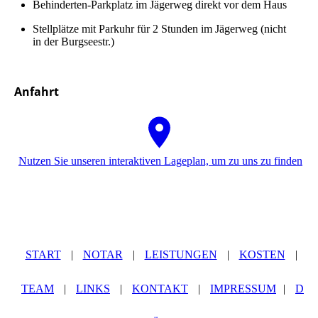
Be­hin­der­ten-Parkplatz im Jägerweg direkt vor dem Haus
Stellplätze mit Park­uhr für 2 Stunden im Jägerweg (nicht
in der Burgseestr.)
Anfahrt
Nutzen Sie unseren interaktiven La­ge­plan, um zu uns zu finden
START
|
NOTAR
|
LEISTUNGEN
|
KOSTEN
|
TEAM
|
LINKS
|
KONTAKT
|
IMPRESSUM
|
D