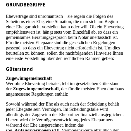
GRUNDBEGRIFFE
Eheverträge sind unromantisch – sie regeln die Folgen des
Scheiterns einer Ehe, eine Situation, die man sich am Beginn
einer Ehe gar nicht vorstellen kann oder will. Ob ein Ehevertrag
empfehlenswert ist, hängt stets vom Einzelfall ab, so dass ein
gemeinsames Beratungsgespräch beim Notar unerlässlich ist.
Für die meisten Ehepaare sind die gesetzlichen Regelungen
passend, so dass ein Ehevertrag nicht erforderlich ist. Um dies
beurteilen zu können, sollen die nachfolgenden Hinweise Ihnen
eine erste Vorstellung über den rechtlichen Rahmen geben:
Güterstand
Zugewinngemeinschaft
Wer ohne Ehevertrag heiratet, lebt im gesetzlichen Güterstand
der
Zugewinn­gemein­schaft
, der für die meisten Ehen durchaus
angemessene Regelungen enthält:
Sowohl während der Ehe als auch nach der Scheidung behält
jeder Ehegatte sein Vermögen. Im Scheidungsfalle wird
allerdings der Zugewinn der Ehepartner finanziell ausgeglichen.
Hierzu wird die Vermögensentwicklung jedes Ehepartners
während der Ehe ausgerechnet, indem das
sog.
Anfangsvermögen
(d.h. Vermögenswerte abzüglich der