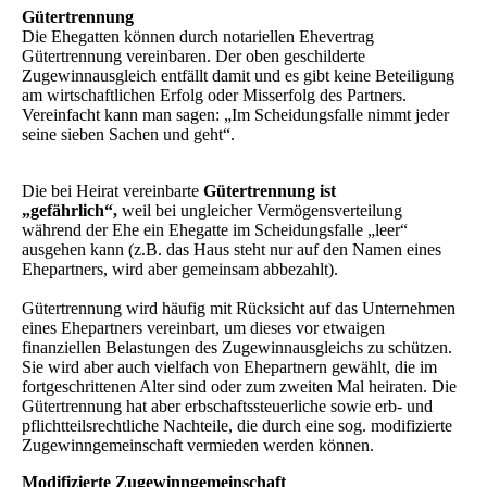
Gütertrennung
Die Ehegatten können durch notariellen Ehevertrag
Gütertrennung vereinbaren. Der oben geschilderte
Zugewinnausgleich entfällt damit und es gibt keine Beteiligung
am wirt­schaft­lichen Erfolg oder Misserfolg des Partners.
Vereinfacht kann man sagen: „Im Scheidungsfalle nimmt jeder
seine sieben Sachen und geht“.
Die bei Heirat vereinbarte
Gütertrennung ist
„gefährlich“,
weil bei ungleicher Vermögens­ver­teilung
während der Ehe ein Ehegatte im Scheidungsfalle „leer“
ausgehen kann (z.B. das Haus steht nur auf den Namen eines
Ehepartners, wird aber gemeinsam abbezahlt).
Gütertrennung wird häufig mit Rücksicht auf das Unternehmen
eines Ehepartners vereinbart, um dieses vor etwaigen
finanziellen Belastungen des Zugewinnausgleichs zu schützen.
Sie wird aber auch vielfach von Ehepartnern gewählt, die im
fortgeschrittenen Alter sind oder zum zweiten Mal heiraten. Die
Gütertrennung hat aber erbschaftssteuerliche sowie erb- und
pflichtteilsrechtliche Nachteile, die durch eine sog. modifizierte
Zugewinngemeinschaft vermieden werden können.
Modifizierte Zugewinngemeinschaft