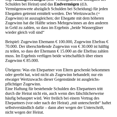
Schulden bei Heirat) und das
Endvermögen
(d.h.
Vermögenswerte abzüglich Schulden bei Scheidung) für jeden
Ehegatten getrennt ermittelt werden. Der Wertzuwachs (=
Zugewinn) ist auszugleichen; der Ehegatte mit dem höheren
Zugewinn hat die Hälfte seines Mehrgewinnes an den anderen
in Geld zu zahlen, so dass im Ergebnis „beide Wassergläser
wieder gleich voll sind“
Beispiel: Zugewinn Ehemann € 100.000, Zugewinn Ehefrau €
70.000. Der überschießende Zugewinn von € 30.000 ist hälftig
zu teilen, so dass der Ehemann € 15.000 an die Ehefrau zahlen
muss. Im Ergebnis verfügen beide wirtschaftlich über einen
Zugewinn € 85.000.
Übrigens: Was ein Ehepartner von Eltern geschenkt bekommen
oder geerbt hat, wird nicht als Zugewinn behandelt; nur ein
etwaiger Wertzuwachs dieser Gegenstände ist aus­gleichs­
pflichtiger Zugewinn.
Eine Haftung für bestehende Schulden des Ehepartners tritt
durch die Heirat nicht ein, auch wenn dies fälschlicherweise
häufig behauptet wird. Wer freilich bei einem Vertrag des
Ehepartners (vor oder nach der Heirat) „mit unterschreibt“ haftet
selbstverständlich dafür – dann aber wegen der Unterschrift,
nicht wegen der Heirat.