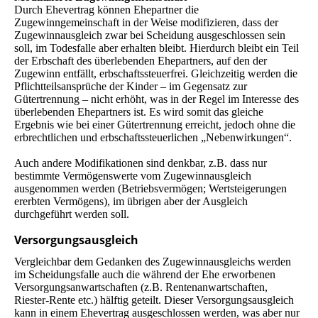
Durch Ehevertrag können Ehepartner die
Zugewinngemeinschaft in der Weise modifizieren, dass der
Zugewinnausgleich zwar bei Scheidung ausgeschlossen sein
soll, im Todesfalle aber erhalten bleibt. Hierdurch bleibt ein Teil
der Erbschaft des überlebenden Ehepartners, auf den der
Zugewinn entfällt, erbschaftssteuerfrei. Gleichzeitig werden die
Pflichtteilsansprüche der Kinder – im Gegensatz zur
Gütertrennung – nicht erhöht, was in der Regel im Interesse des
überlebenden Ehepartners ist. Es wird somit das gleiche
Ergebnis wie bei einer Gütertrennung erreicht, jedoch ohne die
erbrechtlichen und erbschaftssteuerlichen „Nebenwirkungen“.
Auch andere Modifikationen sind denkbar, z.B. dass nur
bestimmte Vermögenswerte vom Zugewinnausgleich
ausgenommen werden (Betriebsvermögen; Wertsteigerungen
ererbten Vermögens), im übrigen aber der Ausgleich
durchgeführt werden soll.
Versorgungsausgleich
Vergleichbar dem Gedanken des Zugewinnausgleichs werden
im Scheidungsfalle auch die während der Ehe erworbenen
Versorgungsanwartschaften (z.B. Renten­anwart­schaften,
Riester-Rente etc.) hälftig geteilt. Dieser Versorgungsausgleich
kann in einem Ehevertrag ausgeschlossen werden, was aber nur